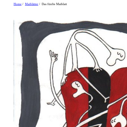
Home
/
Maiblätter
/ Das fünfte Maiblatt